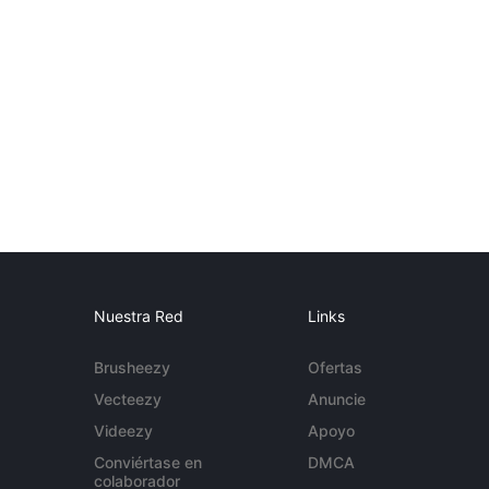
Nuestra Red
Links
Brusheezy
Ofertas
Vecteezy
Anuncie
Videezy
Apoyo
Conviértase en
DMCA
colaborador