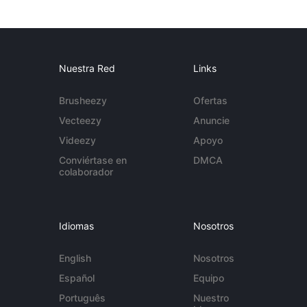
Nuestra Red
Links
Brusheezy
Ofertas
Vecteezy
Anuncie
Videezy
Apoyo
Conviértase en
DMCA
colaborador
Idiomas
Nosotros
English
Nosotros
Español
Equipo
Português
Nuestro