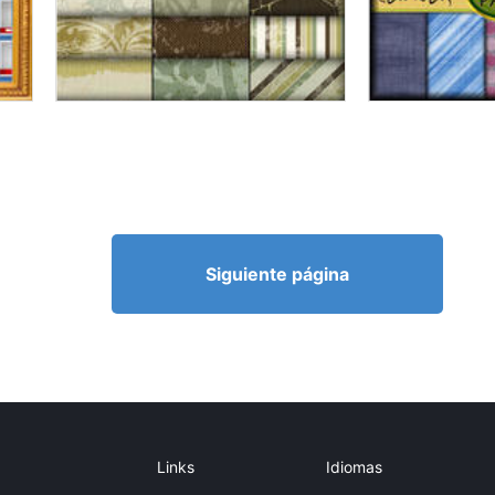
Siguiente página
Links
Idiomas