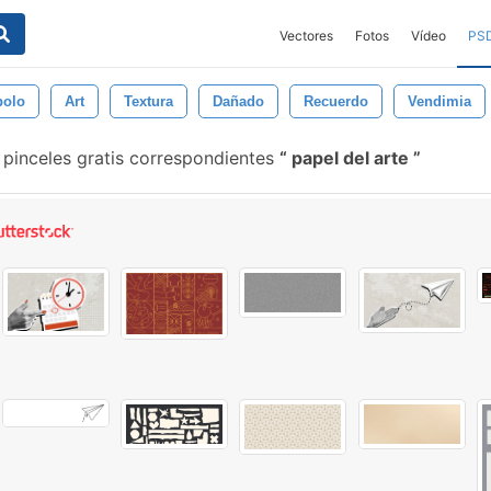
Vectores
Fotos
Vídeo
PS
bolo
Art
Textura
Dañado
Recuerdo
Vendimia
pinceles gratis correspondientes
papel del arte