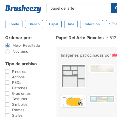
Fondo
Blanco
Papel
Arte
Colección
Sím
Ordenar por:
Papel Del Arte Pinceles
-
512 
Mejor Resultado
Novísimo
Imágenes patrocinadas por
Tipo de archivo
Pinceles
Actions
PSDs
Patrones
Gradientes
Texturas
Símbolos
Formas
Styles