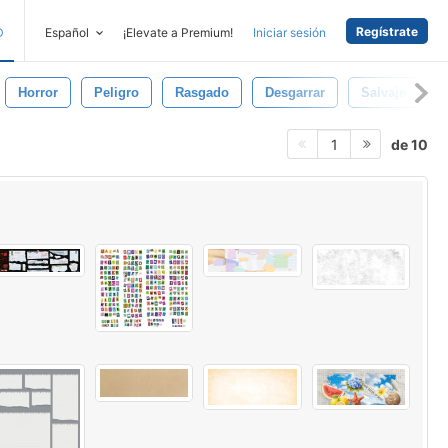
Regístrate
D
Español
¡Elevate a Premium!
Iniciar sesión
Horror
Peligro
Rasgado
Desgarrar
Salvaje
de 10
1