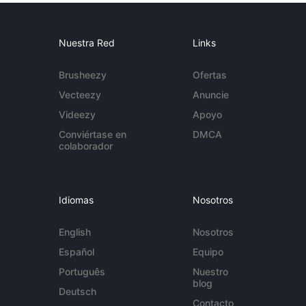
Nuestra Red
Links
Brusheezy
Ofertas
Vecteezy
Anuncie
Videezy
Apoyo
Conviértase en
DMCA
colaborador
Idiomas
Nosotros
English
Nosotros
Español
Equipo
Português
Nuestro
blog
Deutsch
Contacto