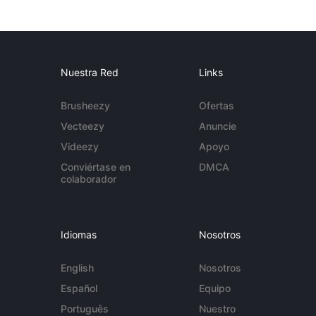
Nuestra Red
Links
Brusheezy
Ofertas
Vecteezy
Anuncie
Videezy
Apoyo
Conviértase en
DMCA
colaborador
Idiomas
Nosotros
English
Nosotros
Español
Equipo
Português
Nuestro