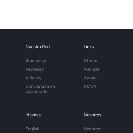
Nuestra Red
Links
Brusheezy
Ofertas
Vecteezy
Anuncie
Videezy
Apoyo
Conviértase en
DMCA
colaborador
Idiomas
Nosotros
English
Nosotros