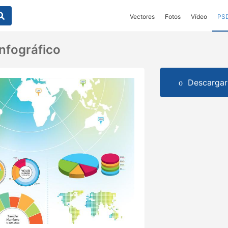
Vectores
Fotos
Vídeo
PS
nfográfico
Descargar 