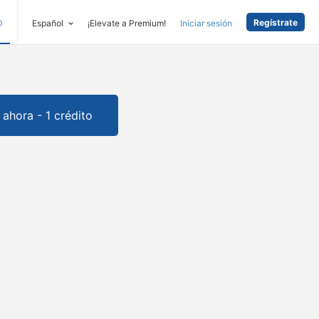
Regístrate
D
Español
¡Elevate a Premium!
Iniciar sesión
ahora - 1 crédito