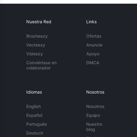
Nuestra Red
Links
Brusheezy
Ofertas
Vecteezy
Anuncie
Videezy
Apoyo
Conviértase en
DMCA
colaborador
Idiomas
Nosotros
English
Nosotros
Español
Equipo
Português
Nuestro
blog
Deutsch