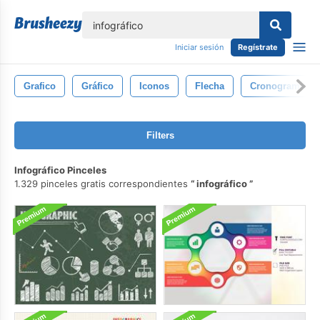
lose
Iniciar sesión
Regístrate
Grafico
Gráfico
Iconos
Flecha
Cronograma
Filters
Infográfico Pinceles
1.329 pinceles gratis correspondientes
infográfico