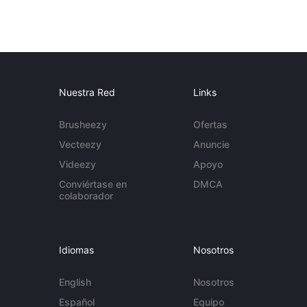
Nuestra Red
Links
Brusheezy
Ofertas
Vecteezy
Anuncie
Videezy
Apoyo
Conviértase en
DMCA
colaborador
Idiomas
Nosotros
English
Nosotros
Español
Equipo