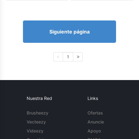
Siguiente página
1
Nuestra Red
Links
Brusheezy
Ofertas
Vecteezy
Anuncie
Videezy
Apoyo