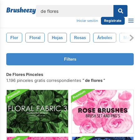
lose
Iniciar sesión
Regístrate
Flor
Floral
Hojas
Rosas
Árboles
Maripos
Filters
De Flores Pinceles
1.196 pinceles gratis correspondientes
de flores