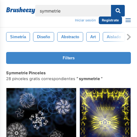
lose
Iniciar sesión
Regístrate
Simetría
Diseño
Abstracto
Art
Aislado
Pa
Filters
Symmetrie Pinceles
28 pinceles gratis correspondientes
symmetrie