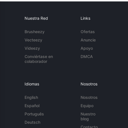
Nuestra Red
Links
Brusheezy
Ofertas
Vecteezy
Anuncie
Videezy
Apoyo
Conviértase en
DMCA
colaborador
Idiomas
Nosotros
English
Nosotros
Español
Equipo
Português
Nuestro
blog
Deutsch
Contacto