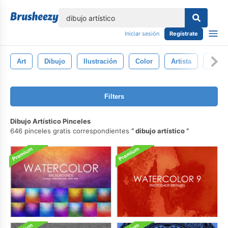
lose
Iniciar sesión
Regístrate
Art
Dibujo
Ilustración
Color
Artista
Creat
Filters
Dibujo Artístico Pinceles
646 pinceles gratis correspondientes
dibujo artístico