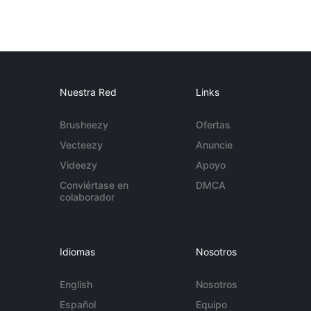
Nuestra Red
Links
Brusheezy
Ofertas
Vecteezy
Anuncie
Videezy
Apoyo
Conviértase en
DMCA
colaborador
Idiomas
Nosotros
English
Nosotros
Español
Equipo