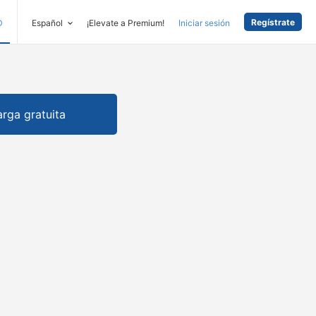
Regístrate
D
Español
¡Elevate a Premium!
Iniciar sesión
rga gratuita