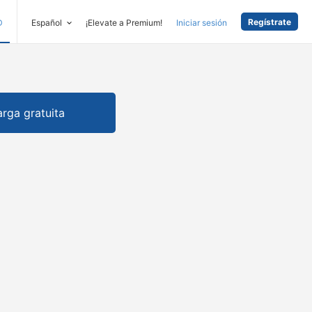
Regístrate
D
Español
¡Elevate a Premium!
Iniciar sesión
rga gratuita