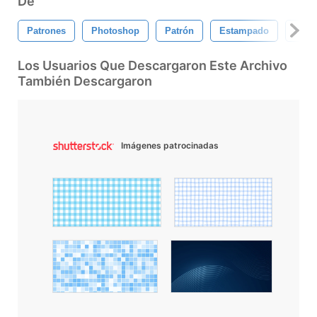
De
Patrones
Photoshop
Patrón
Estampado
Sin 
Los Usuarios Que Descargaron Este Archivo
También Descargaron
Imágenes patrocinadas