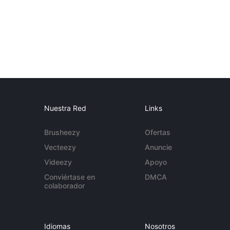
Nuestra Red
Links
Brusheezy
Ofertas
Vecteezy
Anuncie
Videezy
Apoyo
Conviértase en
DMCA
colaborador
Idiomas
Nosotros