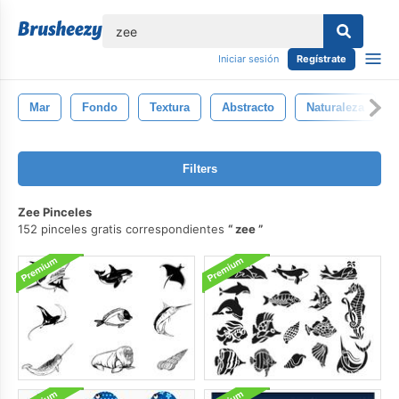
lose
Iniciar sesión
Regístrate
Mar
Fondo
Textura
Abstracto
Naturaleza
Filters
Zee Pinceles
152 pinceles gratis correspondientes
zee