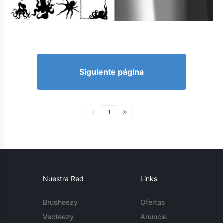
Siguiente página
1
Nuestra Red
Links
Brusheezy
Ofertas
Vecteezy
Anuncie