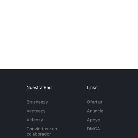
Nuestra Red
Links
Brusheezy
Ofertas
Vecteezy
Anuncie
Videezy
Apoyo
Conviértase en
DMCA
colaborador