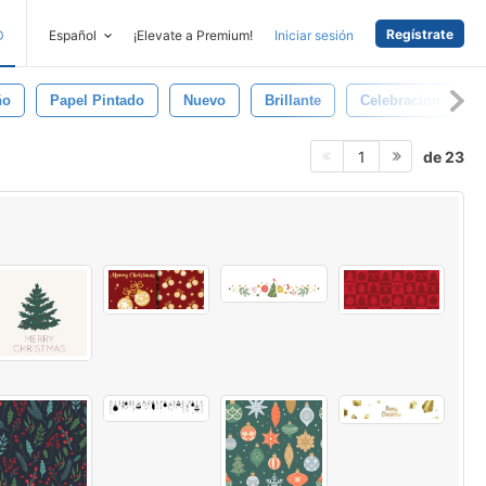
Regístrate
D
Español
¡Elevate a Premium!
Iniciar sesión
ño
Papel Pintado
Nuevo
Brillante
Celebracion
de 23
1