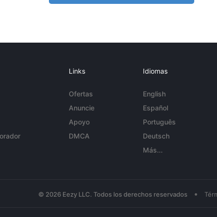
Links
Idiomas
Ofertas
English
Anuncie
Español
Apoyo
Português
orador
DMCA
Deutsch
Más...
•
© 2026 Eezy LLC. Todos los derechos reservados
Tér