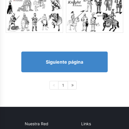
Siguiente página
1
Nuestra Red
Links