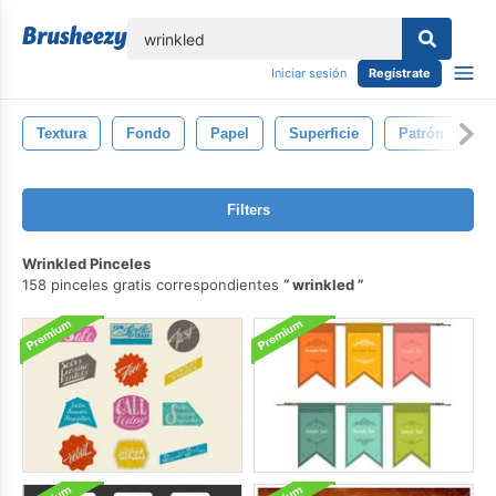
lose
Iniciar sesión
Regístrate
Textura
Fondo
Papel
Superficie
Patrón
M
Filters
Wrinkled Pinceles
158 pinceles gratis correspondientes
wrinkled