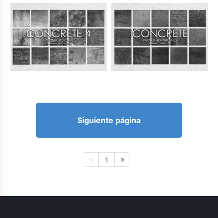
Siguiente página
1