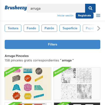
lose
Iniciar sesión
Regístrate
Textura
Fondo
Patrón
Superficie
Papel
M
Filters
Arruga Pinceles
158 pinceles gratis correspondientes
arruga