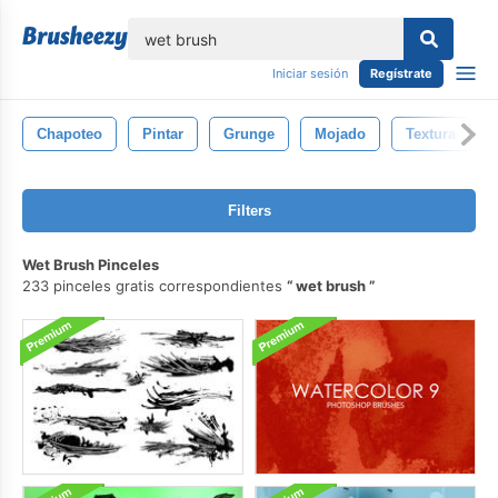
lose
Iniciar sesión
Regístrate
Chapoteo
Pintar
Grunge
Mojado
Textura
Filters
Wet Brush Pinceles
233 pinceles gratis correspondientes
wet brush