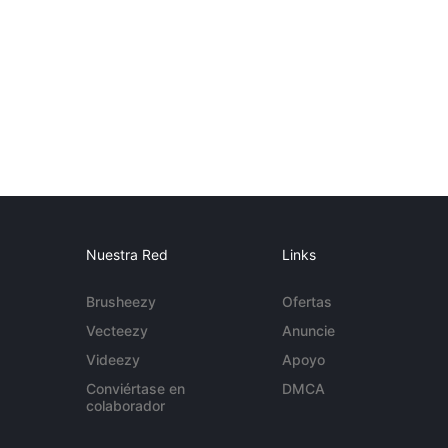
Nuestra Red
Links
Brusheezy
Ofertas
Vecteezy
Anuncie
Videezy
Apoyo
Conviértase en
DMCA
colaborador