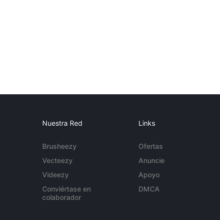
Nuestra Red
Links
Brusheezy
Ofertas
Vecteezy
Anuncie
Videezy
Apoyo
Conviértase en
DMCA
colaborador