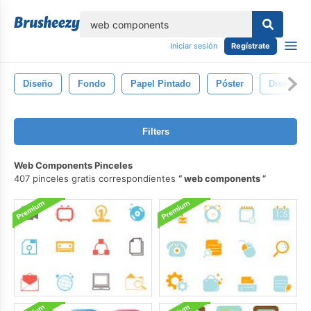
lose
Iniciar sesión
Regístrate
Diseño
Fondo
Papel Pintado
Póster
Diseño W
Filters
Web Components Pinceles
407 pinceles gratis correspondientes
web components