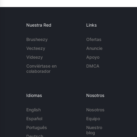
Nuestra Red
Links
Brusheezy
Ofertas
Vecteezy
Anuncie
Videezy
Apoyo
Conviértase en
DMCA
colaborador
Idiomas
Nosotros
English
Nosotros
Español
Equipo
Português
Nuestro
blog
Deutsch