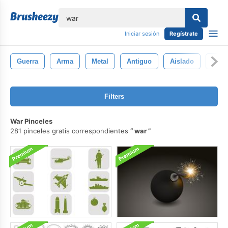
lose
Iniciar sesión
Regístrate
Guerra
Arma
Metal
Antiguo
Aislado
Caba
Filters
War Pinceles
281 pinceles gratis correspondientes
war