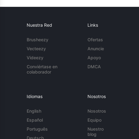
Nuestra Red
Links
Brusheezy
Ofertas
Vecteezy
Anuncie
Videezy
Apoyo
Conviértase en
DMCA
colaborador
Idiomas
Nosotros
English
Nosotros
Español
Equipo
Português
Nuestro
blog
Deutsch