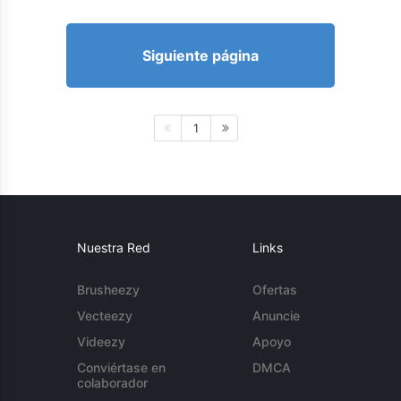
Siguiente página
1
Nuestra Red
Links
Brusheezy
Ofertas
Vecteezy
Anuncie
Videezy
Apoyo
Conviértase en
DMCA
colaborador