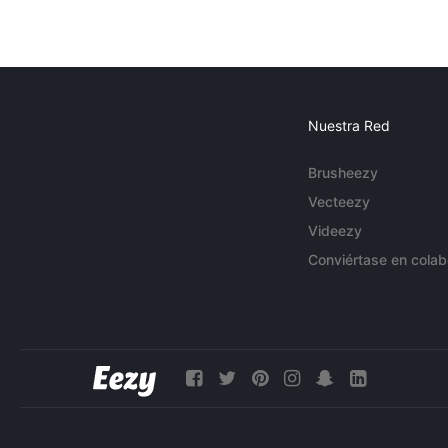
Nuestra Red
Brusheezy
Vecteezy
Videezy
Conviértase en colab