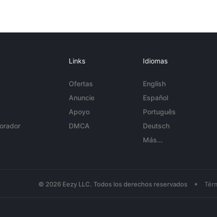
Links
Idiomas
Ofertas
English
Anuncie
Español
Apoyo
Português
orador
DMCA
Deutsch
Más...
•
© 2026 Eezy LLC. Todos los derechos reservados
Tér