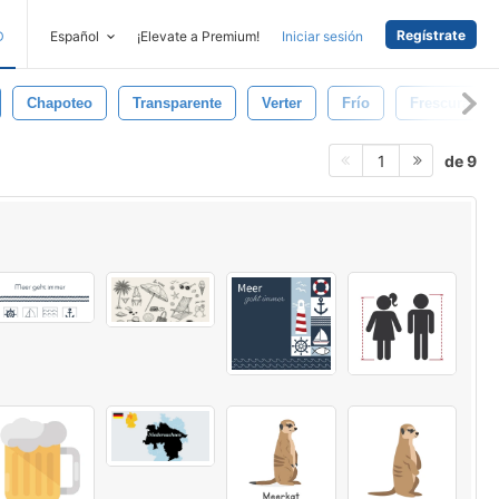
Regístrate
D
Español
¡Elevate a Premium!
Iniciar sesión
Chapoteo
Transparente
Verter
Frío
Frescura
de 9
1