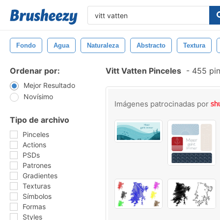
Fondo
Agua
Naturaleza
Abstracto
Textura
Ordenar por:
Vitt Vatten Pinceles
-
455 pin
Mejor Resultado
Novísimo
Imágenes patrocinadas por
Tipo de archivo
Pinceles
Actions
PSDs
Patrones
Gradientes
Texturas
Símbolos
Formas
Styles