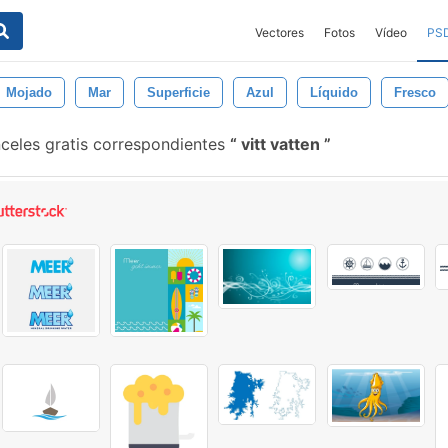
Vectores
Fotos
Vídeo
PS
Mojado
Mar
Superficie
Azul
Líquido
Fresco
celes gratis correspondientes
vitt vatten