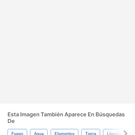
Esta Imagen También Aparece En Búsquedas
De
Fuego
Agua
Elementos
Tierra
Líquido
L