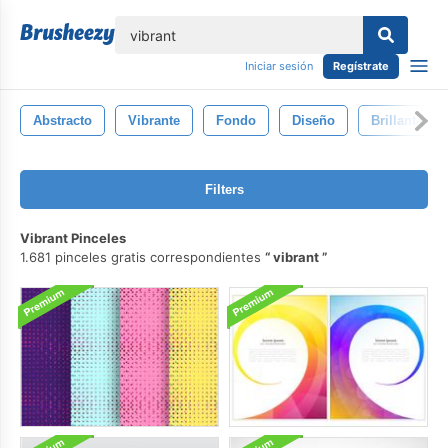
lose
Iniciar sesión
Regístrate
Abstracto
Vibrante
Fondo
Diseño
Brillante
Filters
Vibrant Pinceles
1.681 pinceles gratis correspondientes
vibrant