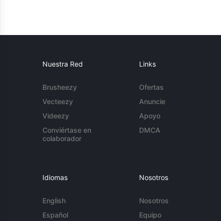
Nuestra Red
Links
Brusheezy
Ofertas
Vecteezy
Anuncie
Videezy
Apoyo
Conviértase en
DMCA
colaborador
Idiomas
Nosotros
English
Nosotros
Español
Equipo