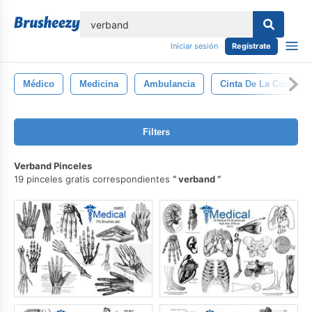
lose
Iniciar sesión
Regístrate
Médico
Medicina
Ambulancia
Cinta De La Concienc
Filters
Verband Pinceles
19 pinceles gratis correspondientes
verband