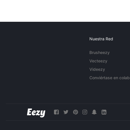
Nuestra Red
Brusheezy
Vecteezy
Videezy
Conviértase en colab