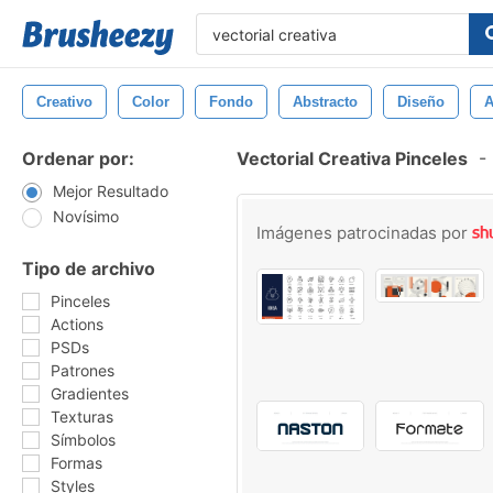
Creativo
Color
Fondo
Abstracto
Diseño
A
Ordenar por:
Vectorial Creativa Pinceles
-
Mejor Resultado
Novísimo
Imágenes patrocinadas por
Tipo de archivo
Pinceles
Actions
PSDs
Patrones
Gradientes
Texturas
Símbolos
Formas
Styles