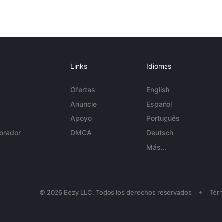
Links
Idiomas
Ofertas
English
Anuncie
Español
Apoyo
Português
orador
DMCA
Deutsch
Más...
•
© 2026 Eezy LLC. Todos los derechos reservados
Tér