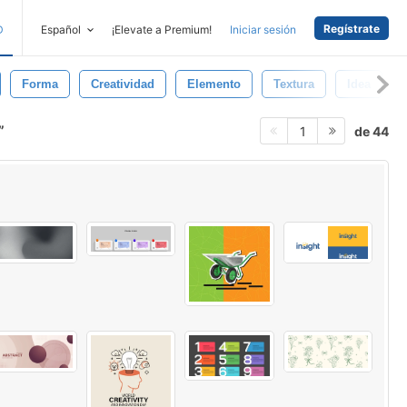
Regístrate
D
Español
¡Elevate a Premium!
Iniciar sesión
Forma
Creatividad
Elemento
Textura
Idea
de 44
1