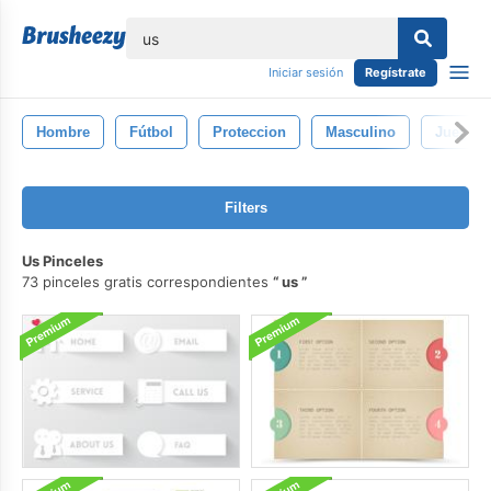
lose
Iniciar sesión
Regístrate
Hombre
Fútbol
Proteccion
Masculino
Juego
Filters
Us Pinceles
73 pinceles gratis correspondientes
us