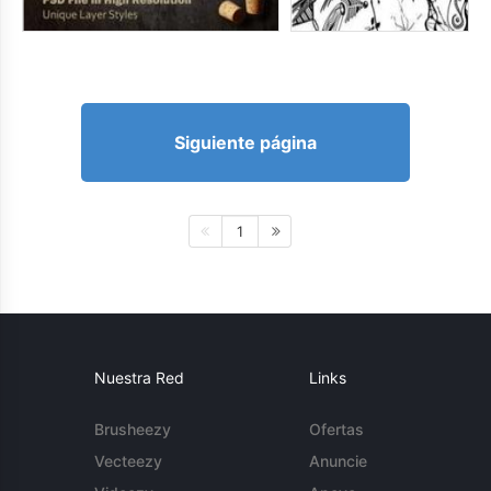
Siguiente página
1
Nuestra Red
Links
Brusheezy
Ofertas
Vecteezy
Anuncie