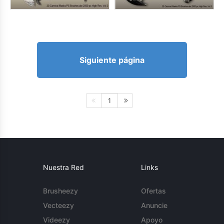
Siguiente página
1
Nuestra Red
Links
Brusheezy
Ofertas
Vecteezy
Anuncie
Videezy
Apoyo