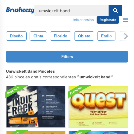
lose
Iniciar sesión
Regístrate
Diseño
Cinta
Florido
Objeto
Estilo
Retro
Filters
Umwickelt Band Pinceles
486 pinceles gratis correspondientes
umwickelt band