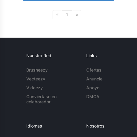
1
Nuestra Red
Links
Brusheezy
Ofertas
Vecteezy
Anuncie
Videezy
Apoyo
Conviértase en
DMCA
colaborador
Idiomas
Nosotros