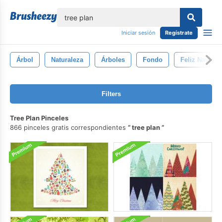
lose
Iniciar sesión
Regístrate
Árbol
Naturaleza
Árboles
Fondo
Feliz Navidad
Filters
Tree Plan Pinceles
866 pinceles gratis correspondientes
tree plan