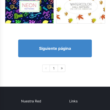
Siguiente página
1
Nuestra Red
Links