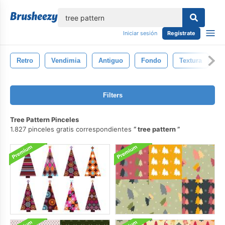
lose
Iniciar sesión
Regístrate
Retro
Vendimia
Antiguo
Fondo
Textura
N
Filters
Tree Pattern Pinceles
1.827 pinceles gratis correspondientes
tree pattern