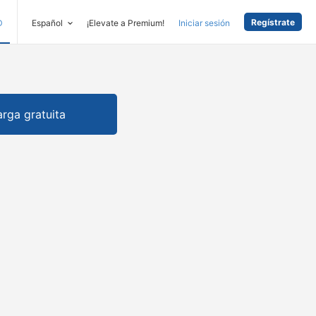
Regístrate
D
Español
¡Elevate a Premium!
Iniciar sesión
rga gratuita