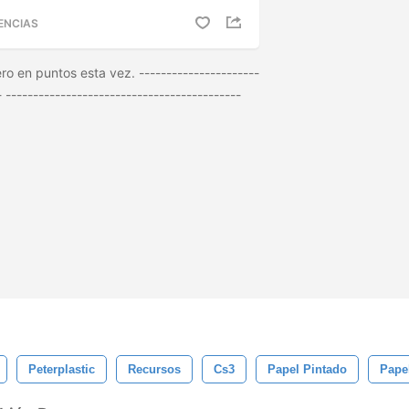
ENCIAS
ro en puntos esta vez. ----------------------
- -------------------------------------------
Peterplastic
Recursos
Cs3
Papel Pintado
Pape