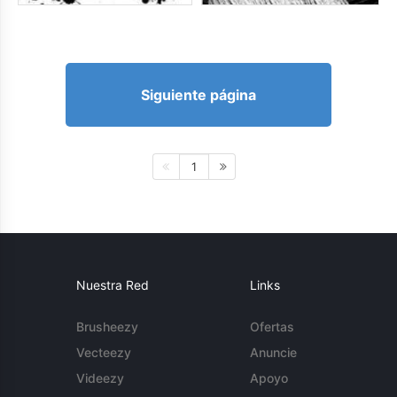
Siguiente página
1
Nuestra Red
Links
Brusheezy
Ofertas
Vecteezy
Anuncie
Videezy
Apoyo