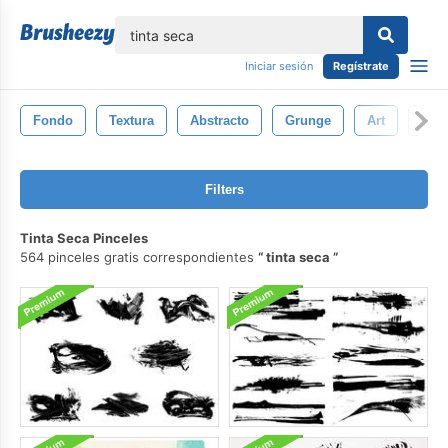
lose
Iniciar sesión
Regístrate
Fondo
Textura
Abstracto
Grunge
Art
Pint
Filters
Tinta Seca Pinceles
564 pinceles gratis correspondientes
tinta seca