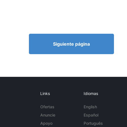
Siguiente página
Links
Idiomas
Ofertas
English
Anuncie
Español
Apoyo
Português