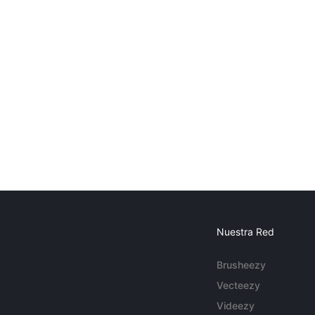
Nuestra Red
Brusheezy
Vecteezy
Videezy