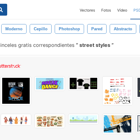
Vectores
Fotos
Vídeo
PS
Moderno
Cepillo
Photoshop
Pared
Abstracto
inceles gratis correspondientes
street styles