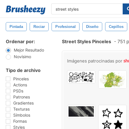
Pintada
Rociar
Profesional
Diseño
Cepillos
Ordenar por:
Street Styles Pinceles
-
751 p
Mejor Resultado
Novísimo
Imágenes patrocinadas por
Tipo de archivo
Pinceles
Actions
PSDs
Patrones
Gradientes
Texturas
Símbolos
Formas
Styles