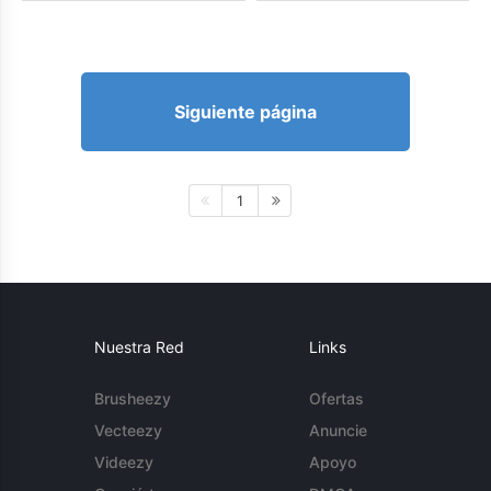
Siguiente página
1
Nuestra Red
Links
Brusheezy
Ofertas
Vecteezy
Anuncie
Videezy
Apoyo