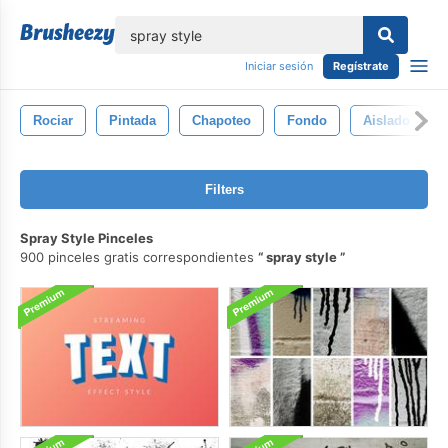
lose
Iniciar sesión
Regístrate
Rociar
Pintada
Chapoteo
Fondo
Aislado
Filters
Spray Style Pinceles
900 pinceles gratis correspondientes
spray style