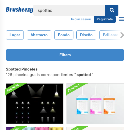
lose
Iniciar sesión
Regístrate
Lugar
Abstracto
Fondo
Diseño
Brillante
Filters
Spotted Pinceles
126 pinceles gratis correspondientes
spotted