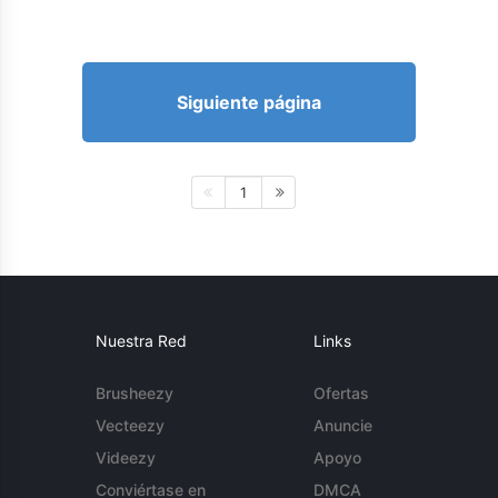
Siguiente página
1
Nuestra Red
Links
Brusheezy
Ofertas
Vecteezy
Anuncie
Videezy
Apoyo
Conviértase en
DMCA