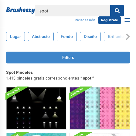
lose
Iniciar sesión
Regístrate
Lugar
Abstracto
Fondo
Diseño
Brillante
Filters
Spot Pinceles
1.413 pinceles gratis correspondientes
spot