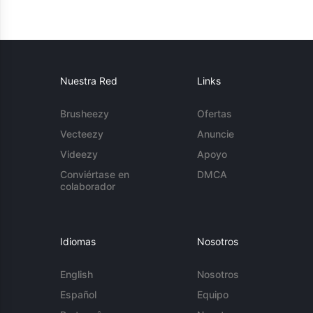
Nuestra Red
Links
Brusheezy
Ofertas
Vecteezy
Anuncie
Videezy
Apoyo
Conviértase en
DMCA
colaborador
Idiomas
Nosotros
English
Nosotros
Español
Equipo