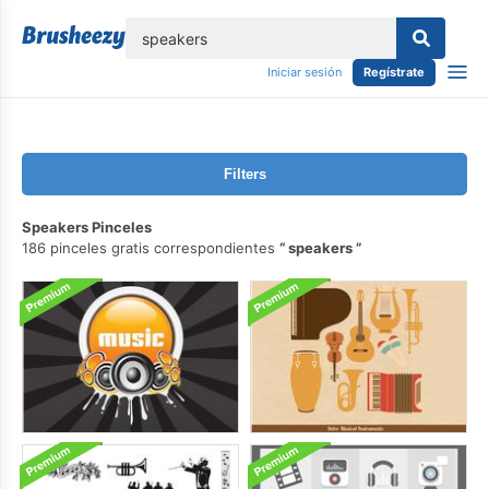
lose
Iniciar sesión
Regístrate
Filters
Speakers Pinceles
186 pinceles gratis correspondientes
speakers