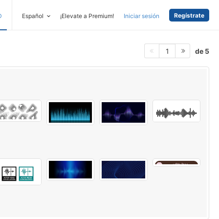
Regístrate
D
Español
¡Elevate a Premium!
Iniciar sesión
de 5
1