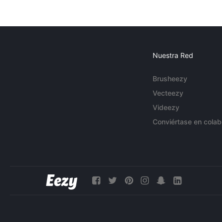
Nuestra Red
Brusheezy
Vecteezy
Videezy
Conviértase en colab