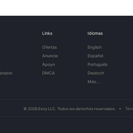
Links
Idiomas
Ofertas
English
Anuncie
Español
Apoyo
Português
orador
DMCA
Deutsch
Más...
•
© 2026 Eezy LLC. Todos los derechos reservados
Tér