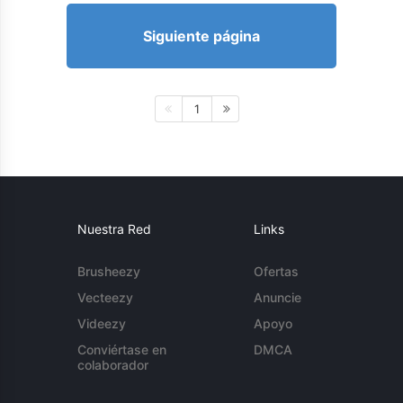
Siguiente página
1
Nuestra Red
Links
Brusheezy
Ofertas
Vecteezy
Anuncie
Videezy
Apoyo
Conviértase en
DMCA
colaborador