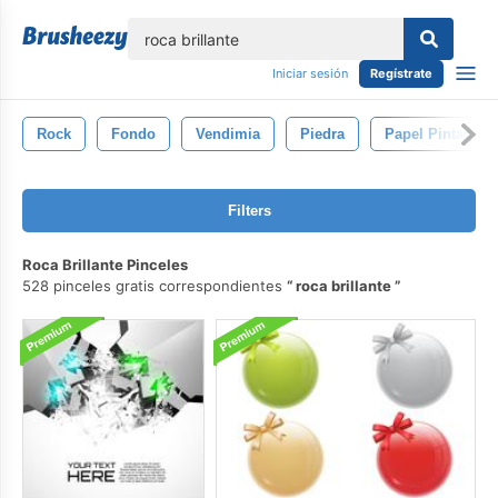
lose
Iniciar sesión
Regístrate
Rock
Fondo
Vendimia
Piedra
Papel Pintado
Filters
Roca Brillante Pinceles
528 pinceles gratis correspondientes
roca brillante