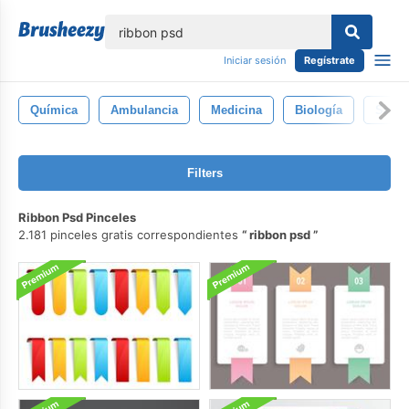
lose
Iniciar sesión
Regístrate
Química
Ambulancia
Medicina
Biología
Sangr
Filters
Ribbon Psd Pinceles
2.181 pinceles gratis correspondientes
ribbon psd