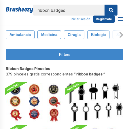
lose
Iniciar sesión
Regístrate
Ambulancia
Medicina
Cirugía
Biología
Sangre
Filters
Ribbon Badges Pinceles
379 pinceles gratis correspondientes
ribbon badges