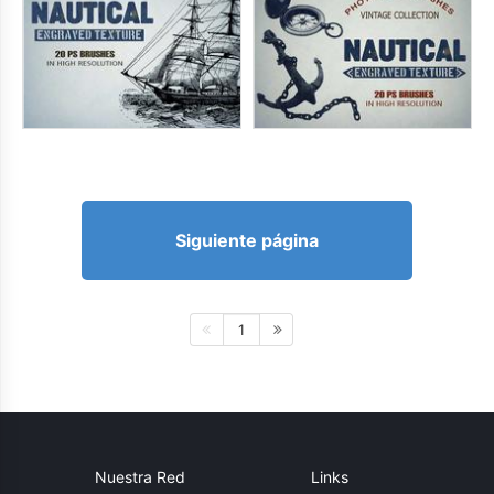
Siguiente página
1
Nuestra Red
Links