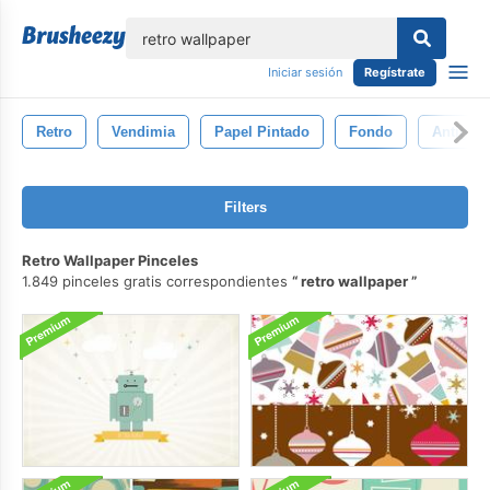
lose
Iniciar sesión
Regístrate
Retro
Vendimia
Papel Pintado
Fondo
Antiguo
Filters
Retro Wallpaper Pinceles
1.849 pinceles gratis correspondientes
retro wallpaper