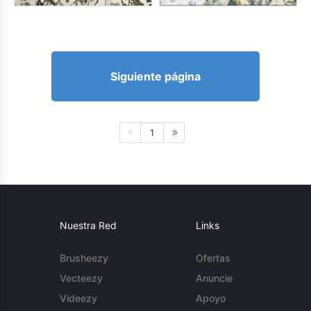
Siguiente página
1
Nuestra Red
Links
Brusheezy
Ofertas
Vecteezy
Anuncie
Videezy
Apoyo