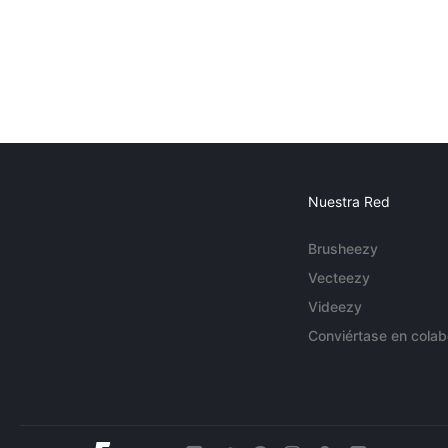
Nuestra Red
Brusheezy
Vecteezy
Videezy
Conviértase en colab