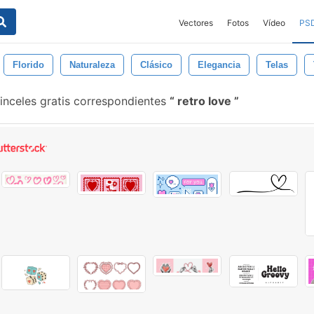
Vectores
Fotos
Vídeo
PS
Florido
Naturaleza
Clásico
Elegancia
Telas
inceles gratis correspondientes
retro love