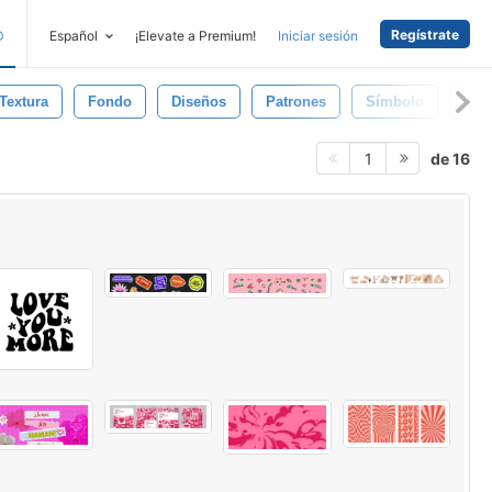
Regístrate
D
Español
¡Elevate a Premium!
Iniciar sesión
Textura
Fondo
Diseños
Patrones
Símbolo
Ren
de 16
1