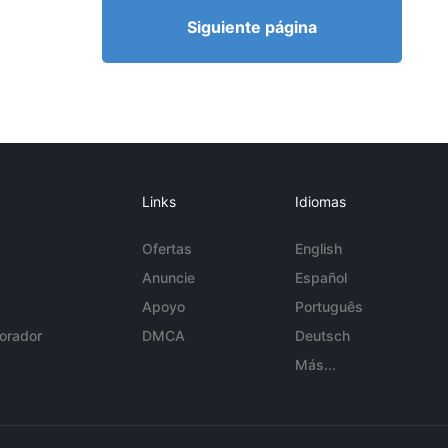
Siguiente página
Links
Idiomas
Ofertas
English
Anuncie
Español
Apoyo
Português
orador
DMCA
Deutsch
Más...